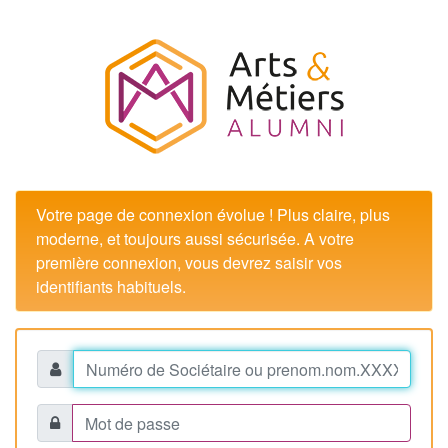
Votre page de connexion évolue ! Plus claire, plus
moderne, et toujours aussi sécurisée. A votre
première connexion, vous devrez saisir vos
identifiants habituels.